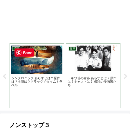
洋画
邦画
洋
Save
は？
シンクロニック あらすじは？原作
トキワ荘の青春 あらすじは？原作
メ
メデ
は？主演は？ドラッグでタイムトラ
は？キャストは？ 伝説の漫画家た
ラ
ベル
ち
ー
ノンストップ３