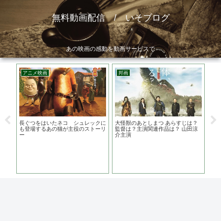
無料動画配信 / いそブログ
あの映画の感動を動画サービスで
アニメ映画
邦画
洋
ト
長ぐつをはいたネコ シュレックに
大怪獣のあとしまつ あらすじは？
フ
は？
も登場するあの猫が主役のストーリ
監督は？主演関連作品は？ 山田涼
あら
ーリ
ー
介主演
ン