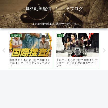
無料動画配信 / いそブログ
あの映画の感動を動画サービスで
韓国映画
洋画
邦
話？平
国際捜査！ あらすじは？原作は？
クルエラ あらすじは？原作は？ デ
浜の
ち
主演は？ ポリスアクションコメデ
ィズニー史上最も悪名高きヴィラ
は
ィ
ン？
こ？