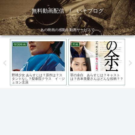
無料動画配信 / いそブログ
あの映画の感動を動画サービスで
韓国映画
邦画
ア
 あ
野球少女 あらすじは？原作は？ス
罪の余白 あらすじは？キャスト
AK
史実
タントなし？梨泰院クラス イ・ジ
は？吉本美憂さんはどんな役柄？？
まだ
ュヨン主演