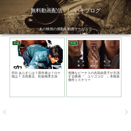
無料動画配信 / いそブログ
あの映画の感動を動画サービスで
邦画
邦画
邦
密の
空白 あらすじは？原作者は？ロケ
危険なビーナスの吉高由里子が主演
痛
漫画
地は？ 古田新太、松坂桃李主演
する映画『 ユリゴコロ 』本格派
族
傑作ミステリー
督