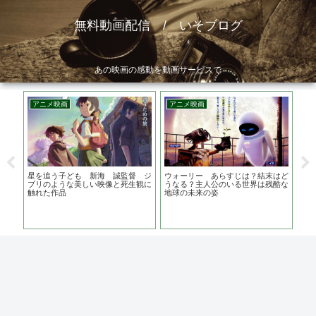
無料動画配信 / いそブログ
あの映画の感動を動画サービスで
アニメ映画
アニメ映画
邦
出演
星を追う子ども 新海 誠監督 ジ
ウォーリー あらすじは？結末はど
空白
る刑
ブリのような美しい映像と死生観に
うなる？主人公のいる世界は残酷な
地は
触れた作品
地球の未来の姿