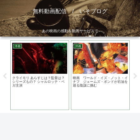
無料動画配信 / いそブログ
あの映画の感動を動画サービスで
洋画
洋画
ア
ト
クライモリ あらすじは？監督は？
映画 ワールド・イズ・ノット・イ
ウ
を演
シリーズもの？ シャルロッテ・ベ
ナフ ジェームズ・ボンドが石油を
う
ガ主演
巡る陰謀に挑む
地