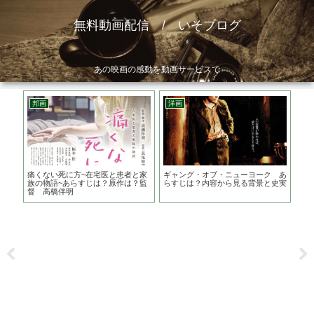
無料動画配信 / いそブログ
あの映画の感動を動画サービスで
邦画
洋画
韓
・ク
痛くない死に方~在宅医と患者と家
ギャング・オブ・ニューヨーク あ
隻
供番
族の物語~あらすじは？原作は？監
らすじは？内容から見る背景と史実
は
督 高橋伴明
ん