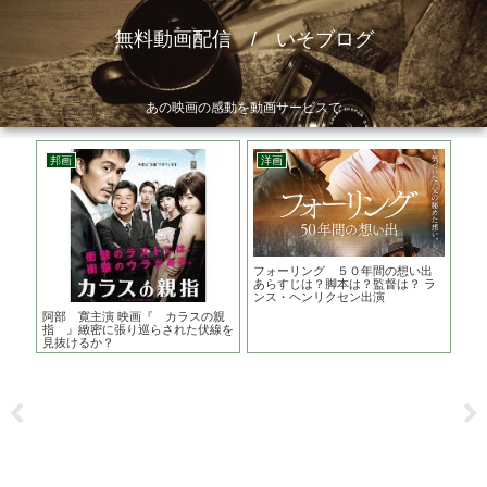
無料動画配信 / いそブログ
あの映画の感動を動画サービスで
邦画
洋画
韓
じ
フォーリング ５０年間の想い出
国際
？
あらすじは？脚本は？監督は？ ラ
主演
ンス・ヘンリクセン出演
ィ
阿部 寛主演 映画『 カラスの親
指 』緻密に張り巡らされた伏線を
見抜けるか？