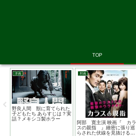
TOP
アニメ映画
洋画
キャ
劇場版オトッペ パパ・ド
ケープ・フィアー あらす
んが
ント・クライ あらすじは？
じは？リメイク？？スコセ
原作は？ 子供番組の続き？
ッシ＆デ・ニーロの黄金コ
ンビ