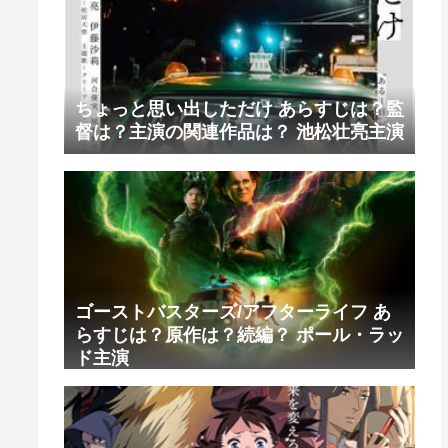
ちょっと思い出しただけ あらすじは？監
督は？主演の関連作品は？ 池松壮亮主演
ゴーストバスターズ/アフターライフ あ
らすじは？原作は？続編？ ポール・ラッ
ド主演