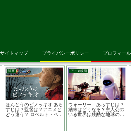
サイトマップ
プライバシーポリシー
プロフィール
邦画
韓国映画
共演NGの中井貴一主演
夏時間 あらすじは？キャス
『日本の黒い夏 冤罪』 あ
トは？監督は？ 釜山国際映
の松本サリン事件を描く
画祭４部門受賞作品