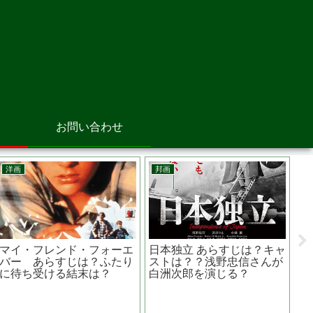
お問い合わせ
邦画
邦画
洋
Ａｒｃ アーク あらすじ
宇
は？原作は？監督は？ 芳根
作
京子主演
地
映画『 黄泉がえり 』竹
内結子さんが熊本地震被害
に寄付をしたきっかけ作品