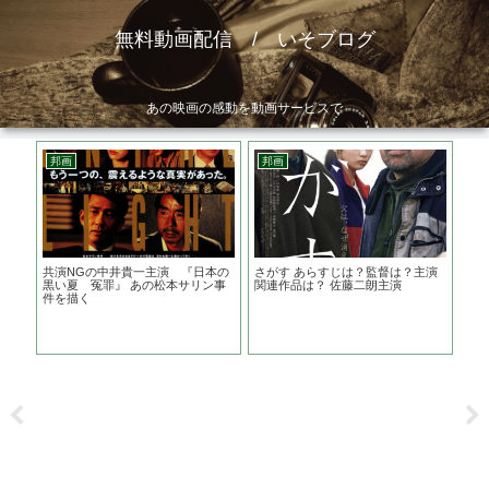
無料動画配信 / いそブログ
あの映画の感動を動画サービスで
邦画
邦画
邦
すじ
共演NGの中井貴一主演 『日本の
さがす あらすじは？監督は？主演
大志
黒い夏 冤罪』 あの松本サリン事
関連作品は？ 佐藤二朗主演
件を描く
阿部
指
見