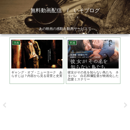
無料動画配信 / いそブログ
あの映画の感動を動画サービスで
洋画
邦画
韓
し
ギャング・オブ・ニューヨーク あ
彼女がその名を知らない鳥たち ネ
藁に
リー
らすじは？内容から見る背景と史実
タバレ 白石和彌監督が映画化した
原作
恋愛ミステリー
タ