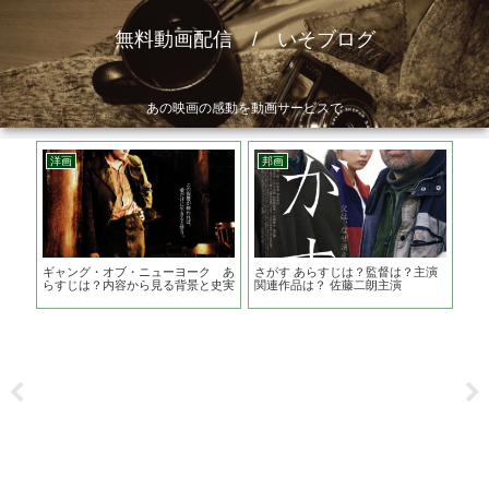
無料動画配信 / いそブログ
あの映画の感動を動画サービスで
洋画
邦画
邦
原作
ギャング・オブ・ニューヨーク あ
さがす あらすじは？監督は？主演
３
家た
らすじは？内容から見る背景と史実
関連作品は？ 佐藤二朗主演
共
ま